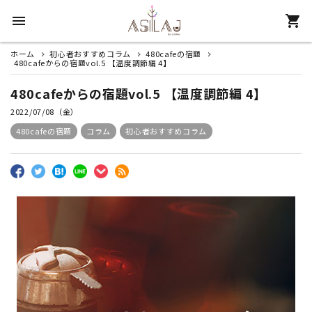
menu
shopping_cart
ホーム
初心者おすすめコラム
480cafeの宿題
search
480cafeからの宿題vol.5 【温度調節編 4】
480cafeからの宿題vol.5 【温度調節編 4】
パイプから探す
2022/07/08（金）
480cafeの宿題
コラム
初心者おすすめコラム
初心者セット
フレーバーから探す
香りから探す
アクセサリー
炭から探す