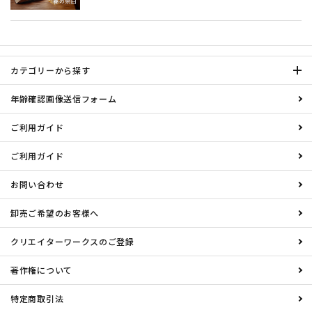
カテゴリーから探す
年齢確認画像送信フォーム
ご利用ガイド
ご利用ガイド
お問い合わせ
卸売ご希望のお客様へ
クリエイターワークスのご登録
著作権について
特定商取引法