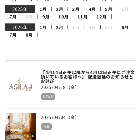
ご利用ガイド
2025年
1月
2月
3月
4月
5月
6月
7月
8月
9月
10月
11月
12月
プライバシーポリシー
2026年
1月
2月
3月
4月
5月
6月
7月
8月
特定商取引法について
お問い合わせ
【4月14日正午以降から4月18日正午にご注文
頂いているお客様へ】 配送遅延のお知らせと
お詫び
2025/04/18（金）
NEWS
2025/04/04（金）
特集